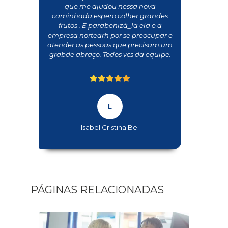
que me ajudou nessa nova
caminhada.espero colher grandes
frutos . E parabenizá_la ela e a
empresa nortearh por se preocupar e
atender as pessoas que precisam.um
grabde abraço. Todos vcs da equipe.
Isabel Cristina Bel
PÁGINAS RELACIONADAS