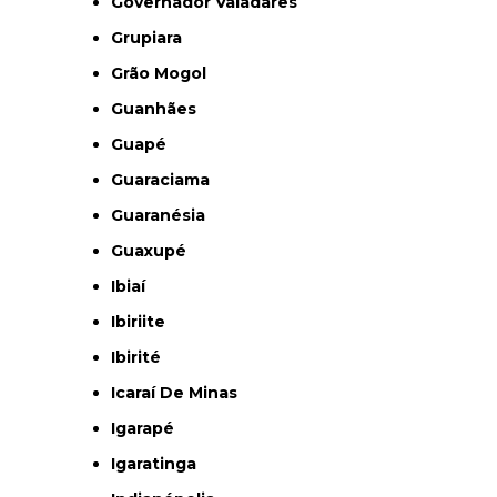
Governador Valadares
Grupiara
Grão Mogol
Guanhães
Guapé
Guaraciama
Guaranésia
Guaxupé
Ibiaí
Ibiriite
Ibirité
Icaraí De Minas
Igarapé
Igaratinga