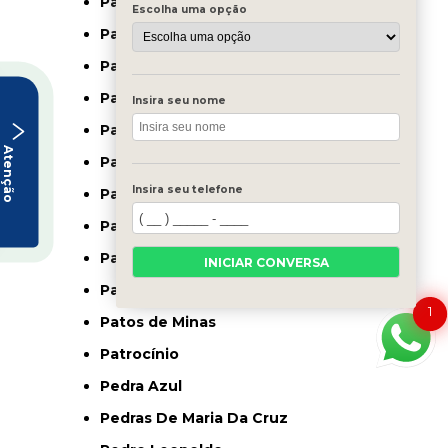
Paineiras
Escolha uma opção
Pampulha
Paracatu
Paraguaçú
Insira seu nome
Paraisópolis
Atenção
Paraopeba
Insira seu telefone
Pará de Minas
Passa Quatro
Passos
INICIAR CONVERSA
Patos De Minas
1
Patos de Minas
Patrocínio
Pedra Azul
Pedras De Maria Da Cruz