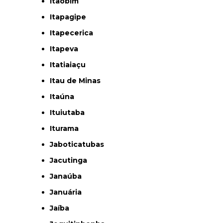
Itaobim
Itapagipe
Itapecerica
Itapeva
Itatiaiaçu
Itau de Minas
Itaúna
Ituiutaba
Iturama
Jaboticatubas
Jacutinga
Janaúba
Januária
Jaíba