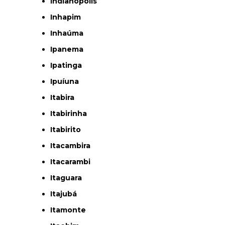
Indianópolis
Inhapim
Inhaúma
Ipanema
Ipatinga
Ipuíuna
Itabira
Itabirinha
Itabirito
Itacambira
Itacarambi
Itaguara
Itajubá
Itamonte