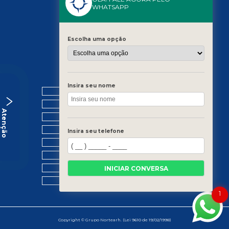
WHATSAPP
Escolha uma opção
MENU
Insira seu nome
HOME
QUEM SOMOS
Atenção
O GRUPO
BLOG
Insira seu telefone
CONTATO
PORTAL DE VAGAS
CATEGORIAS
INICIAR CONVERSA
MAPA DO SITE
1
Copyright © Grupo Nortearh. (Lei 9610 de 19/02/1998)