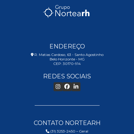
PSICOLÓGI
PARA
EXAME
ADMISSIONA
DESCUBRA
SUA
PREPARAÇÃ
EMOCIONAL
ENDEREÇO
R. Matias Cardoso, 63 - Santo Agostinho
TREINAMENTO
Belo Horizonte - MG
COMPORTA
CEP: 30170-914
EM
MINAS
REDES SOCIAIS
GERAIS:
ESTRATÉGIA
PARA
RESULTADO
DURADOUR
TREINAMENTO
COMPORTA
CONTATO NORTEARH
PARA
EMPRESAS
(31) 3253-2450 – Geral
TRANSFOR