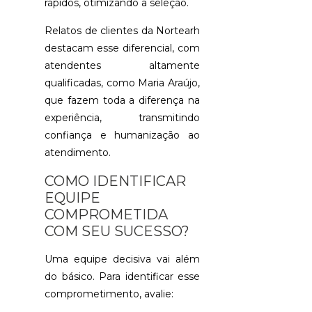
rápidos, otimizando a seleção.
GRANDE
DO
SUL:
Relatos de clientes da Nortearh
GUIA
destacam esse diferencial, com
COMPLETO
atendentes altamente
qualificadas, como Maria Araújo,
LAUDO
PSICOLÓGI
que fazem toda a diferença na
ADMISSION
experiência, transmitindo
SANTO
confiança e humanização ao
AGOSTINHO:
GUIA
atendimento.
COMPLETO
COMO IDENTIFICAR
OS
EQUIPE
BENEFÍCIOS
COMPROMETIDA
DE
TERCEIRIZA
COM SEU SUCESSO?
SERVIÇOS
DE
Uma equipe decisiva vai além
RH
do básico. Para identificar esse
PARA
PEQUENAS
comprometimento, avalie:
E