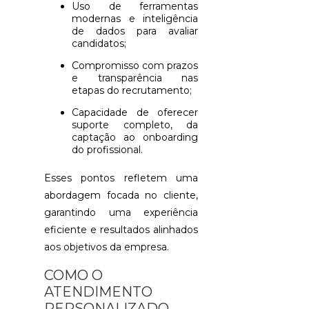
GUIA
Uso de ferramentas
PRÁTICO
modernas e inteligência
de dados para avaliar
candidatos;
AVALIAÇÃO
PSICOLÓGIC
Compromisso com prazos
ADMISSIONA
e transparência nas
O
etapas do recrutamento;
QUE
VOCÊ
Capacidade de oferecer
PRECISA
suporte completo, da
SABER
captação ao onboarding
do profissional.
AVALIAÇÃO
PSICOLÓGIC
Esses pontos refletem uma
GUIA
abordagem focada no cliente,
COMPLETO
PARA
garantindo uma experiência
ENTENDER
eficiente e resultados alinhados
O
aos objetivos da empresa.
PROCESSO
COMO O
AVALIAÇÃO
ATENDIMENTO
PSICOLÓGIC
O
PERSONALIZADO