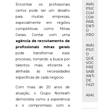
AVALIAÇÃO
Encontrar os profissionais
PSICOLÓGIC
certos pode ser um desafio
GUIA
para muitas empresas,
COMPLETO
PARA
especialmente em regiões
ENTENDER
competitivas como Minas
O
Gerais. Contar com uma
PROCESSO
agência de recrutamento de
AVALIAÇÃO
profissionais minas gerais
PSICOLÓGIC
pode transformar esse
O
QUE
processo, tornando a busca por
VOCÊ
talentos mais eficiente e
PRECISA
alinhada às necessidades
SABER
ANTES
específicas de cada negócio.
DE
FAZER
Com mais de 20 anos de
atuação, o Grupo Nortearh
AVALIAÇÃO
demonstra como a experiência
PSICOLÓGIC
ADMISSIONA
e o compromisso com a
O