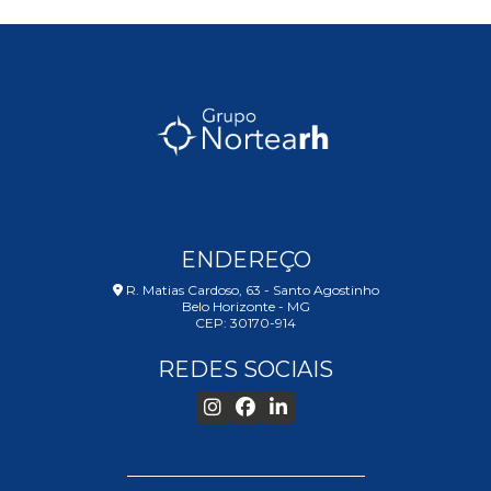
RECRUTAM
DE
PROFISSION
DE
TI
NO
ESPÍRITO
SANTO:
GUIA
COMPLETO
SERVIÇOS
DE
ENDEREÇO
RH
TERCEIRIZA
R. Matias Cardoso, 63 - Santo Agostinho
A
Belo Horizonte - MG
CEP: 30170-914
SOLUÇÃO
PARA
OTIMIZAR
REDES SOCIAIS
SUA
GESTÃO
DE
PESSOAS
TESTE