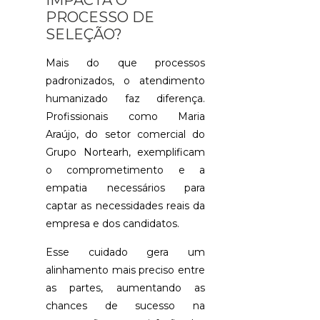
IMPACTA O
GRANDE
PROCESSO DE
DO
SUL:
SELEÇÃO?
GUIA
COMPLETO
Mais do que processos
padronizados, o atendimento
LAUDO
humanizado faz diferença.
PSICOLÓGI
ADMISSION
Profissionais como Maria
SANTO
Araújo, do setor comercial do
AGOSTINHO:
GUIA
Grupo Nortearh, exemplificam
COMPLETO
o comprometimento e a
empatia necessários para
OS
captar as necessidades reais da
BENEFÍCIOS
DE
empresa e dos candidatos.
TERCEIRIZA
SERVIÇOS
Esse cuidado gera um
DE
alinhamento mais preciso entre
RH
PARA
as partes, aumentando as
PEQUENAS
chances de sucesso na
E