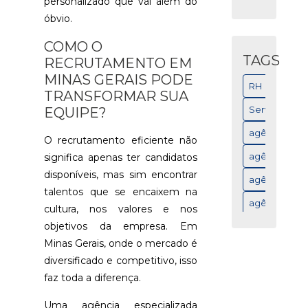
personalizado que vai além do
óbvio.
AGÊNCIA
DE
COMO O
RECRUTAM
TAGS
RECRUTAMENTO EM
DE
PROFISSION
MINAS GERAIS PODE
EM
RH
TRANSFORMAR SUA
MINAS
Serviços
EQUIPE?
GERAIS:
GUIA
agência de r
PRÁTICO
O recrutamento eficiente não
agência de r
significa apenas ter candidatos
AGÊNCIA
disponíveis, mas sim encontrar
DE
agência de 
RECRUTAM
talentos que se encaixem na
DE
agência de se
cultura, nos valores e nos
PROFISSION
objetivos da empresa. Em
MINAS
avaliação ps
GERAIS:
Minas Gerais, onde o mercado é
avaliação ps
GUIA
diversificado e competitivo, isso
PRÁTICO
exame psicol
faz toda a diferença.
AGÊNCIA
gestão
Uma agência especializada
DE