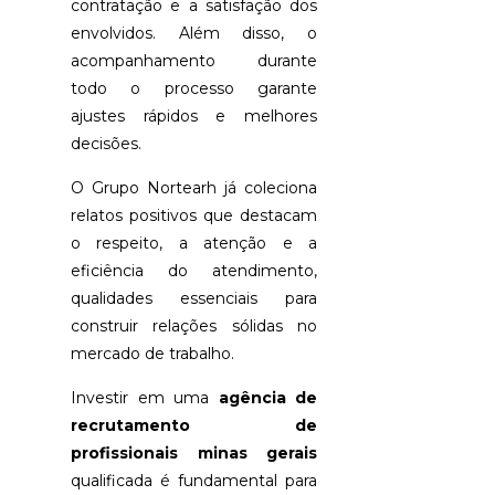
contratação e a satisfação dos
MÉDIAS
EMPRESAS
envolvidos. Além disso, o
acompanhamento durante
RECRUTAMENTO
todo o processo garante
E
SELEÇÃO
ajustes rápidos e melhores
DE
decisões.
PESSOAS
PARA
O Grupo Nortearh já coleciona
EMPRESAS:
GUIA
relatos positivos que destacam
COMPLETO
o respeito, a atenção e a
eficiência do atendimento,
REVOLUCIONANDO
qualidades essenciais para
RECURSOS
HUMANOS:
construir relações sólidas no
A
mercado de trabalho.
IMPORTÂNC
DA
Investir em uma
agência de
TERCEIRIZA
DE
recrutamento de
RH -
profissionais minas gerais
BENEFÍCIOS
REDUÇÃO
qualificada é fundamental para