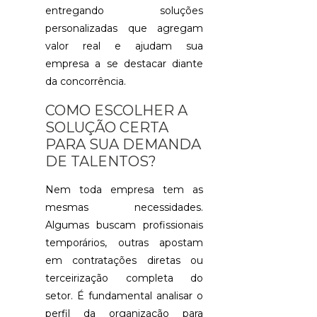
GUIA
entregando soluções
PRÁTICO
personalizadas que agregam
valor real e ajudam sua
AVALIAÇÃO
PSICOLÓGIC
empresa a se destacar diante
ADMISSIONA
da concorrência.
O
QUE
COMO ESCOLHER A
VOCÊ
PRECISA
SOLUÇÃO CERTA
SABER
PARA SUA DEMANDA
DE TALENTOS?
AVALIAÇÃO
PSICOLÓGIC
Nem toda empresa tem as
GUIA
COMPLETO
mesmas necessidades.
PARA
Algumas buscam profissionais
ENTENDER
O
temporários, outras apostam
PROCESSO
em contratações diretas ou
terceirização completa do
AVALIAÇÃO
setor. É fundamental analisar o
PSICOLÓGIC
O
perfil da organização para