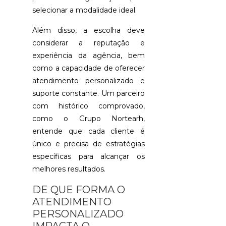
QUE
selecionar a modalidade ideal.
VOCÊ
PRECISA
Além disso, a escolha deve
SABER
ANTES
considerar a reputação e
DE
experiência da agência, bem
FAZER
como a capacidade de oferecer
atendimento personalizado e
ENTENDA
A
suporte constante. Um parceiro
IMPORTÂNC
com histórico comprovado,
DA
PESQUISA
como o Grupo Nortearh,
SALARIAL
entende que cada cliente é
PARA
único e precisa de estratégias
O
MERCADO
específicas para alcançar os
ATUAL
melhores resultados.
EXAME
DE QUE FORMA O
PSICOLÓGI
ATENDIMENTO
ADMISSION
NO
PERSONALIZADO
RIO