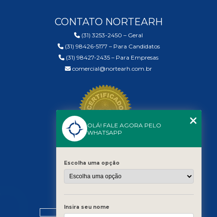
PSICOLÓGI
PARA
CONTATO NORTEARH
EXAME
ADMISSIONA
(31) 3253-2450 – Geral
DESCUBRA
(31) 98426-5177 – Para Candidatos
SUA
(31) 98427-2435 – Para Empresas
PREPARAÇÃ
EMOCIONAL
comercial@nortearh.com.br
TREINAMENTO
COMPORTA
EM
MINAS
GERAIS:
OLÁ! FALE AGORA PELO
WHATSAPP
ESTRATÉGIA
PARA
RESULTADO
DURADOUR
Escolha uma opção
TREINAMENTO
COMPORTA
MENU
PARA
EMPRESAS
Insira seu nome
HOME
TRANSFOR