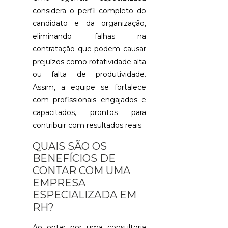
RECRUTAM
laudo psicol
considera o perfil completo do
E
candidato e da organização,
SELEÇÃO
pesquisa sala
PARA
eliminando falhas na
recrutamento
EMPRESAS
contratação que podem causar
EM
serviço de re
prejuízos como rotatividade alta
MANAUS:
COMO
ou falta de produtividade.
terceirização
ESCOLHER
Assim, a equipe se fortalece
A
testes
IDEAL
com profissionais engajados e
capacitados, prontos para
treinamento
AGÊNCIA
contribuir com resultados reais.
DE
treinamento
RECRUTAM
QUAIS SÃO OS
treinamento 
E
BENEFÍCIOS DE
SELEÇÃO
PARA
CONTAR COM UMA
EMPRESAS
EMPRESA
EM
ESPECIALIZADA EM
MANAUS:
GUIA
RH?
PRÁTICO
Ao optar por uma consultoria