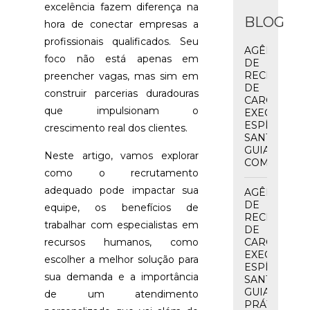
excelência fazem diferença na
QUE
BLOG
VOCÊ
hora de conectar empresas a
PRECISA
profissionais qualificados. Seu
SABER
AGÊNCIA
foco não está apenas em
DE
RECRUTAM
preencher vagas, mas sim em
EXAME
DE
PSICOLÓGI
construir parcerias duradouras
CARGO
ADMISSION
que impulsionam o
EXECUTIVO
NO
ESPÍRITO
RIO
crescimento real dos clientes.
SANTO:
GRANDE
GUIA
DO
Neste artigo, vamos explorar
COMPLETO
SUL:
como o recrutamento
GUIA
COMPLETO
adequado pode impactar sua
AGÊNCIA
DE
equipe, os benefícios de
RECRUTAM
trabalhar com especialistas em
DE
recursos humanos, como
CARGO
EXECUTIVO
escolher a melhor solução para
ESPÍRITO
sua demanda e a importância
SANTO:
GUIA
de um atendimento
PRÁTICO