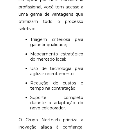
AGÊNCIA
profissional, você tem acesso a
DE
uma gama de vantagens que
SELEÇÃO
DE
otimizam todo o processo
PROFISSION
seletivo:
QUALIFICAD
EM
Triagem criteriosa para
SÃO
garantir qualidade;
PAULO:
DESCUBRA
Mapeamento estratégico
COMO
do mercado local;
ESCOLHER
A
Uso de tecnologia para
MELHOR
agilizar recrutamento;
Redução de custos e
AGÊNCIA
tempo na contratação;
DE
SELEÇÃO
Suporte completo
DE
durante a adaptação do
PROFISSION
novo colaborador.
QUALIFICAD
EM
O Grupo Nortearh prioriza a
SÃO
PAULO:
inovação aliada à confiança,