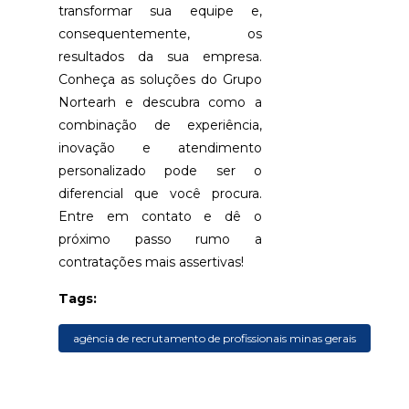
DE
transformar sua equipe e,
CUSTOS,
consequentemente, os
ACESSO
A
resultados da sua empresa.
ESPECIALIS
Conheça as soluções do Grupo
E
FOCO
Nortearh e descubra como a
NO
combinação de experiência,
CORE
inovação e atendimento
BUSINESS
personalizado pode ser o
SELEÇÃO
diferencial que você procura.
PROFISSION
Entre em contato e dê o
MELHORES
próximo passo rumo a
PRÁTICAS
DE
contratações mais assertivas!
RH
PARA
Tags:
ENCONTRA
TALENTOS
agência de recrutamento de profissionais minas gerais
SERVIÇO
ESPECIALIZ
DE