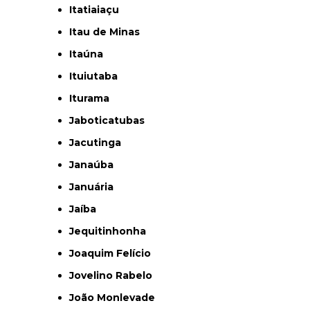
Itatiaiaçu
Itau de Minas
Itaúna
Ituiutaba
Iturama
Jaboticatubas
Jacutinga
Janaúba
Januária
Jaíba
Jequitinhonha
Joaquim Felício
Jovelino Rabelo
João Monlevade