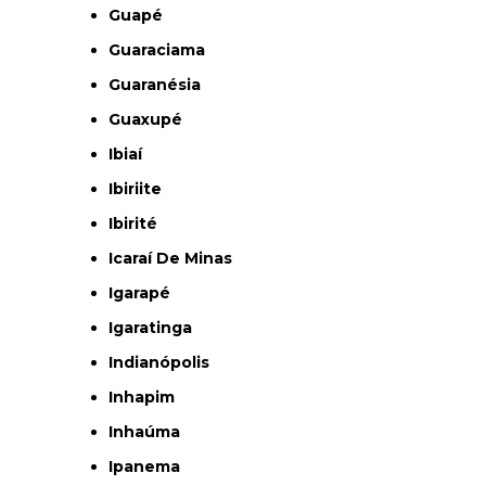
Guapé
Guaraciama
Guaranésia
Guaxupé
Ibiaí
Ibiriite
Ibirité
Icaraí De Minas
Igarapé
Igaratinga
Indianópolis
Inhapim
Inhaúma
Ipanema