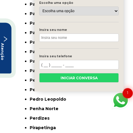
Escolha uma opção
Paraisópolis
Paraopeba
Pará de Minas
Insira seu nome
Passa Quatro
Passos
Atenção
Patos De Minas
Insira seu telefone
Patos de Minas
Patrocínio
INICIAR CONVERSA
Pedra Azul
Pedras De Maria Da Cruz
1
Pedro Leopoldo
Penha Norte
Perdizes
Pirapetinga