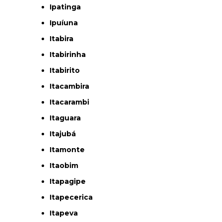
Ipatinga
Ipuíuna
Itabira
Itabirinha
Itabirito
Itacambira
Itacarambi
Itaguara
Itajubá
Itamonte
Itaobim
Itapagipe
Itapecerica
Itapeva