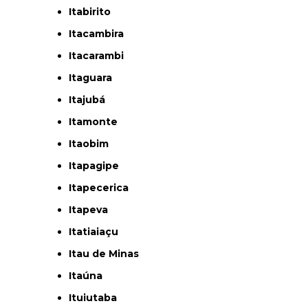
Itabirito
Itacambira
Itacarambi
Itaguara
Itajubá
Itamonte
Itaobim
Itapagipe
Itapecerica
Itapeva
Itatiaiaçu
Itau de Minas
Itaúna
Ituiutaba