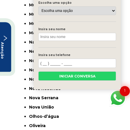
Escolha uma opção
Muriaé
Mutum
Muzambinho
Insira seu nome
Mário Campos
Nanuque
Atenção
Nepomuceno
Insira seu telefone
Nova Lima
Nova Ponte
INICIAR CONVERSA
Nova Porteirinha
Nova Resende
1
Nova Serrana
Nova União
Olhos-d’água
Oliveira