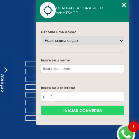
OLÁ! FALE AGORA PELO
WHATSAPP
Escolha uma opção
MENU
Insira seu nome
HOME
QUEM SOMOS
Atenção
O GRUPO
BLOG
Insira seu telefone
CONTATO
PORTAL DE VAGAS
CATEGORIAS
INICIAR CONVERSA
MAPA DO SITE
1