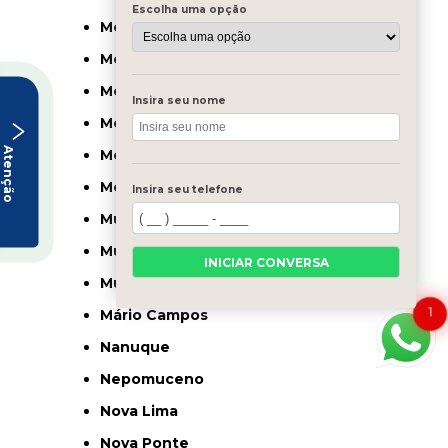
Escolha uma opção
Monte Carmelo
Monte Santo de Minas
Monte Sião
Insira seu nome
Montes Claros
Atenção
Montezuma
Morro Vermelho
Insira seu telefone
Muriaé
Mutum
INICIAR CONVERSA
Muzambinho
1
Mário Campos
Nanuque
Nepomuceno
Nova Lima
Nova Ponte