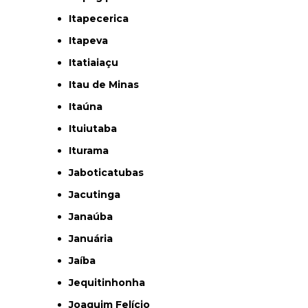
Itapecerica
Itapeva
Itatiaiaçu
Itau de Minas
Itaúna
Ituiutaba
Iturama
Jaboticatubas
Jacutinga
Janaúba
Januária
Jaíba
Jequitinhonha
Joaquim Felício