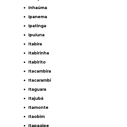
Inhaúma
Ipanema
Ipatinga
Ipuíuna
Itabira
Itabirinha
Itabirito
Itacambira
Itacarambi
Itaguara
Itajubá
Itamonte
Itaobim
Itapagipe