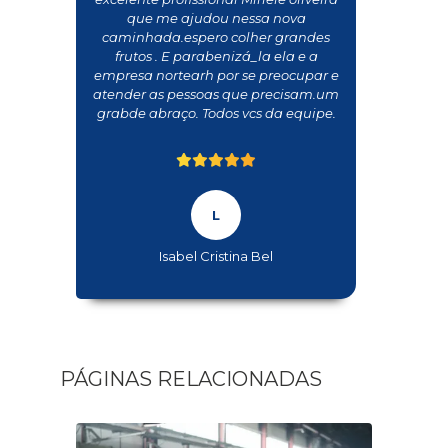
que me ajudou nessa nova
caminhada.espero colher grandes
frutos . E parabenizá_la ela e a
empresa nortearh por se preocupar e
atender as pessoas que precisam.um
grabde abraço. Todos vcs da equipe.
Isabel Cristina Bel
PÁGINAS RELACIONADAS