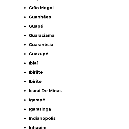
Grão Mogol
Guanhães
Guapé
Guaraciama
Guaranésia
Guaxupé
Ibiaí
Ibiriite
Ibirité
Icaraí De Minas
Igarapé
Igaratinga
Indianópolis
Inhapim