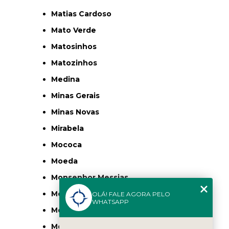
Matias Cardoso
Mato Verde
Matosinhos
Matozinhos
Medina
Minas Gerais
Minas Novas
Mirabela
Mococa
Moeda
Monsenhor Messias
Monsenhor Paulo
OLÁ! FALE AGORA PELO
WHATSAPP
Montalvânia
Monte Azul