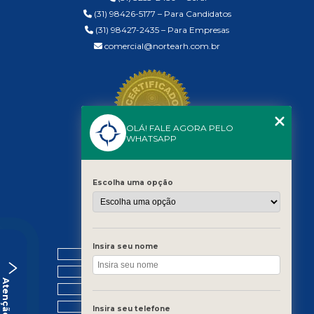
(31) 98426-5177 – Para Candidatos
(31) 98427-2435 – Para Empresas
comercial@nortearh.com.br
OLÁ! FALE AGORA PELO
WHATSAPP
Escolha uma opção
MENU
Insira seu nome
HOME
QUEM SOMOS
Atenção
O GRUPO
BLOG
Insira seu telefone