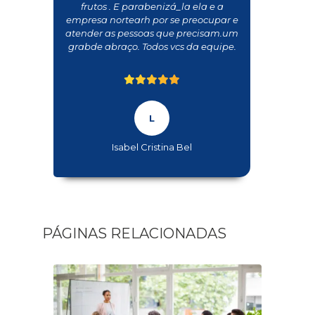
frutos . E parabenizá_la ela e a
empresa nortearh por se preocupar e
atender as pessoas que precisam.um
grabde abraço. Todos vcs da equipe.
Isabel Cristina Bel
PÁGINAS RELACIONADAS