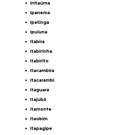
Inhaúma
Ipanema
Ipatinga
Ipuíuna
Itabira
Itabirinha
Itabirito
Itacambira
Itacarambi
Itaguara
Itajubá
Itamonte
Itaobim
Itapagipe