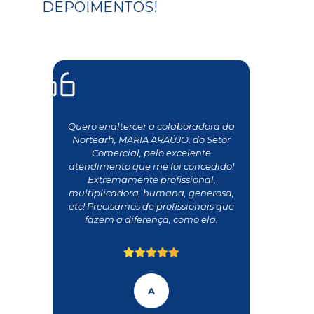
DEPOIMENTOS!
Quero enaltercer a colaboradora da
Nortearh, MARIA ARAÚJO, do Setor
Comercial, pelo excelente
atendimento que me foi concedido!
Extremamente profissional,
multiplicadora, humana, generosa,
etc! Precisamos de profissionais que
fazem a diferença, como ela.