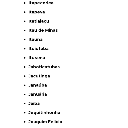
Itapecerica
Itapeva
Itatiaiaçu
Itau de Minas
Itaúna
Ituiutaba
Iturama
Jaboticatubas
Jacutinga
Janaúba
Januária
Jaíba
Jequitinhonha
Joaquim Felício