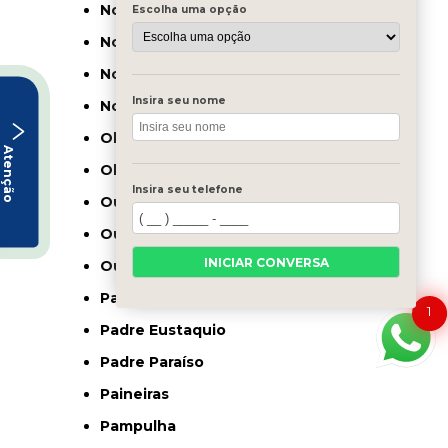
Nova Porteirinha
Escolha uma opção
Nova Resende
Nova Serrana
Insira seu nome
Nova União
Olhos-d’água
Atenção
Oliveira
Insira seu telefone
Ouro Branco
Ouro Fino
INICIAR CONVERSA
Ouro Preto
Padre Carvalho
1
Padre Eustaquio
Padre Paraíso
Paineiras
Pampulha