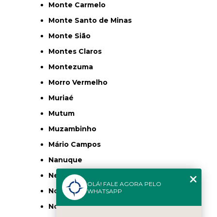
Monte Carmelo
Monte Santo de Minas
Monte Sião
Montes Claros
Montezuma
Morro Vermelho
Muriaé
Mutum
Muzambinho
Mário Campos
Nanuque
Nepomuceno
OLÁ! FALE AGORA PELO
Nova Lima
WHATSAPP
Nova Ponte