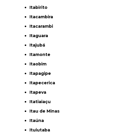
Itabirito
Itacambira
Itacarambi
Itaguara
Itajubá
Itamonte
Itaobim
Itapagipe
Itapecerica
Itapeva
Itatiaiaçu
Itau de Minas
Itaúna
Ituiutaba