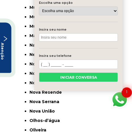
Escolha uma opção
Muriaé
Mutum
Muzambinho
Insira seu nome
Mário Campos
Atenção
Nanuque
Nepomuceno
Insira seu telefone
Nova Lima
Nova Ponte
INICIAR CONVERSA
Nova Porteirinha
1
Nova Resende
Nova Serrana
Nova União
Olhos-d’água
Oliveira