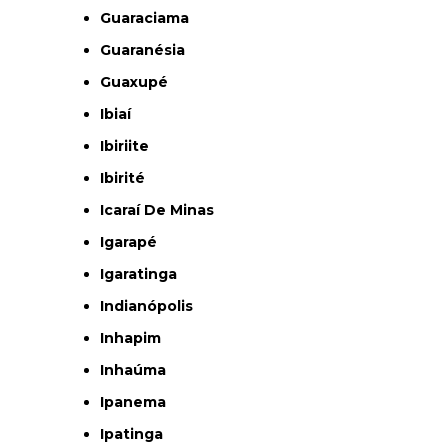
Guaraciama
Guaranésia
Guaxupé
Ibiaí
Ibiriite
Ibirité
Icaraí De Minas
Igarapé
Igaratinga
Indianópolis
Inhapim
Inhaúma
Ipanema
Ipatinga