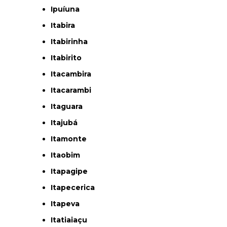
Ipuíuna
Itabira
Itabirinha
Itabirito
Itacambira
Itacarambi
Itaguara
Itajubá
Itamonte
Itaobim
Itapagipe
Itapecerica
Itapeva
Itatiaiaçu