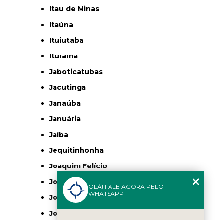
Itau de Minas
Itaúna
Ituiutaba
Iturama
Jaboticatubas
Jacutinga
Janaúba
Januária
Jaíba
Jequitinhonha
Joaquim Felício
Jovelino Rabelo
OLÁ! FALE AGORA PELO
WHATSAPP
João Monlevade
João Pinheiro