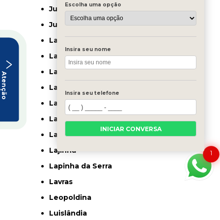
Escolha uma opção
Juatuba
Juiz de Fora
Ladainha
Insira seu nome
Lagamar
Lagoa Da Prata
Atenção
Lagoa Dos Patos
Insira seu telefone
Lagoa Dourada
Lagoa Formosa
INICIAR CONVERSA
Lagoa Santa
Lajinha
1
Lapinha da Serra
Lavras
Leopoldina
Luislândia